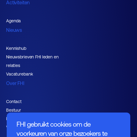
Activiteiten
Agenda
Nieuws
Kennishub
Nieuwsbrieven FHI leden en
relaties
Vacaturebank
Over FHI
Contact
Bestuur
Medewerkers
FHI gebruikt cookies om de
Werken bij FHI
voorkeuren van onze bezoekers te