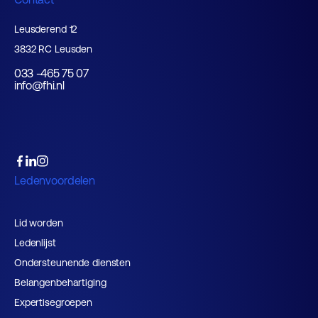
Leusderend 12
3832 RC Leusden
033 -465 75 07
info@fhi.nl
Ledenvoordelen
Lid worden
Ledenlijst
Ondersteunende diensten
Belangenbehartiging
Expertisegroepen