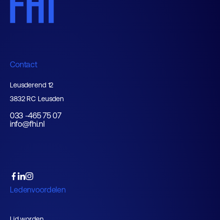
Contact
Leusderend 12
3832 RC Leusden
033 -465 75 07
info@fhi.nl
Ledenvoordelen
Lid worden