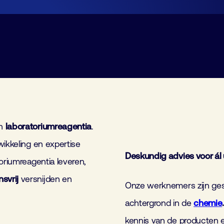
Lid worden
Laboratorium Technologie
Workshops
Medewerkers
Werken bij FHI
Contact
n
laboratoriumreagentia
.
wikkeling en expertise
Deskundig advies voor á
oriumreagentia leveren,
nsvrij
versnijden en
Onze werknemers zijn gesp
achtergrond in de
chemie
.
kennis van de producten 