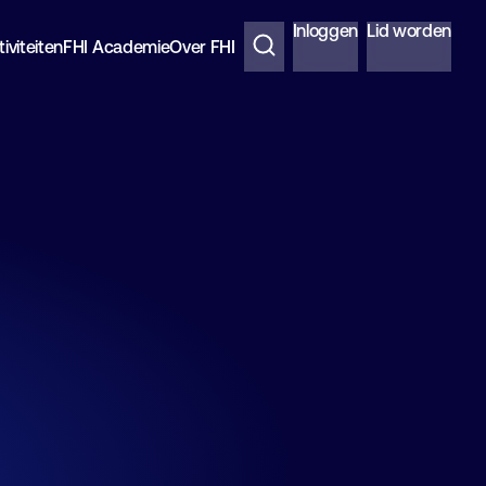
Inloggen
Lid worden
iviteiten
FHI Academie
Over FHI