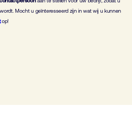
contactpersoon
aan te stellen voor uw bedrijf, zodat u
 wordt. Mocht u geïnteresseerd zijn in wat wij u kunnen
t
op!