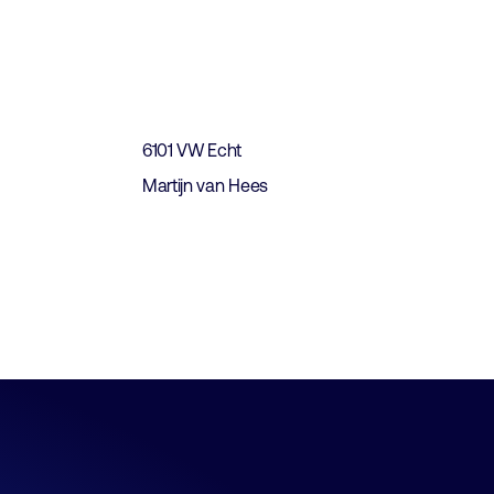
t
6101 VW Echt
Martijn van Hees