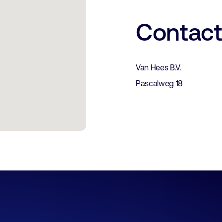
Contac
Van Hees B.V.
Pascalweg 18