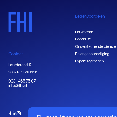
Ledenvoordelen
Lid worden
Ledenlijst
Ondersteunende dienste
Contact
Belangenbehartiging
Expertisegroepen
Leusderend 12
3832 RC Leusden
033 -465 75 07
info@fhi.nl