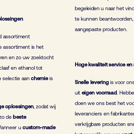
begeleiden u naar het vi
plossingen
te kunnen beantwoorden, 
aangepaste producten.
ed assortiment
 assortiment is het
eren en zo uw zoektocht
Hoge kwaliteit service en
claaf en ethanol tot
e selectie aan
chemie
is
Snelle
levering
is voor ons
uit
eigen
voorraad
. Hebbe
doen we ons best het voor
ge oplossingen
, zodat wij
leveranciers en fabrikanten
 zo de
beste
verkrijgbare producten sne
Wanneer u
custom-made