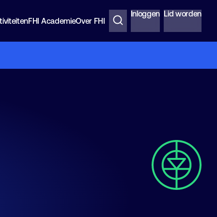
Inloggen
Lid worden
iviteiten
FHI Academie
Over FHI