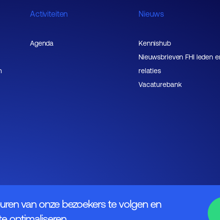
Activiteiten
Nieuws
Agenda
Kennishub
Nieuwsbrieven FHI leden e
n
relaties
Vacaturebank
uren van onze bezoekers te volgen en
e optimaliseren.