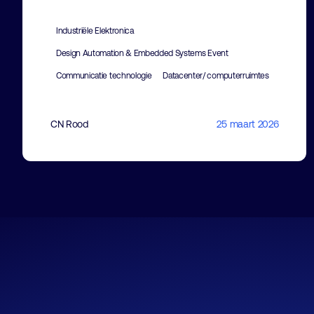
Industriële Elektronica
Design Automation & Embedded Systems Event
Communicatie technologie
Datacenter/ computerruimtes
CN Rood
25 maart 2026