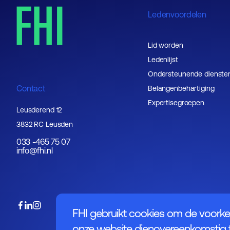
Ledenvoordelen
Lid worden
Ledenlijst
Ondersteunende dienste
Contact
Belangenbehartiging
Expertisegroepen
Leusderend 12
3832 RC Leusden
033 -465 75 07
info@fhi.nl
FHI gebruikt cookies om de voorke
onze website dienovereenkomstig t