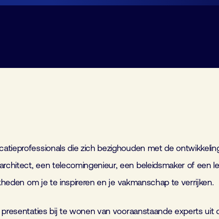
Lid worden
Laboratorium Technologie
Workshops
Medewerkers
Werken bij FHI
Contact
atieprofessionals die zich bezighouden met de ontwikkeling
chitect, een telecomingenieur, een beleidsmaker of een le
jkheden om je te inspireren en je vakmanschap te verrijken.
 presentaties bij te wonen van vooraanstaande experts uit d