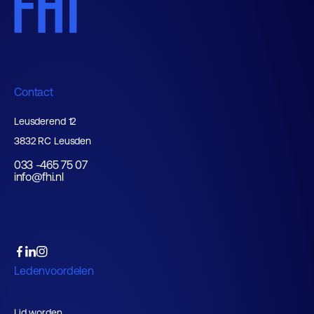
Contact
Leusderend 12
3832 RC Leusden
033 -465 75 07
info@fhi.nl
Ledenvoordelen
Lid worden