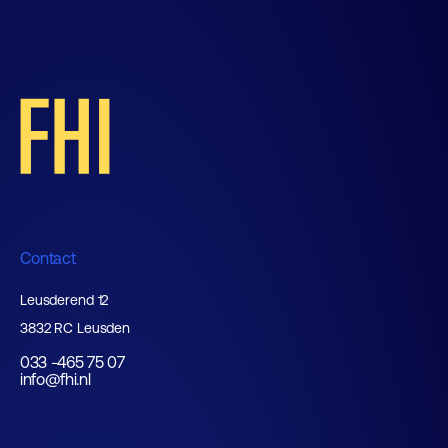
Contact
Leusderend 12
3832 RC Leusden
033 -465 75 07
info@fhi.nl