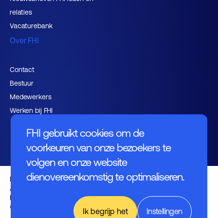
relaties
Vacaturebank
Over FHI
Contact
Bestuur
Medewerkers
Werken bij FHI
FHI gebruikt cookies om de
voorkeuren van onze bezoekers te
volgen en onze website
dienovereenkomstig te optimaliseren.
Privacybeleid
Algemene voorwaarden
Disclaimer
© FHI 2026
Ik begrijp het
Instellingen