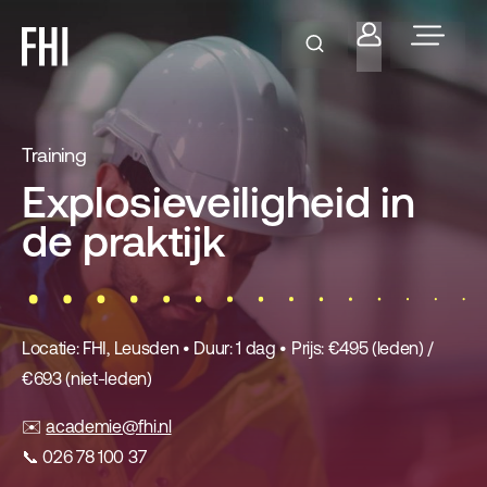
Training
Explosieveiligheid in
de praktijk
Locatie: FHI, Leusden • Duur: 1 dag • Prijs: €495 (leden) /
€693 (niet-leden)
✉️
academie@fhi.nl
📞 026 78 100 37