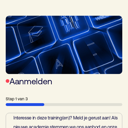
Aanmelden
Stap
1
van
3
33%
Aanmelden
(Vereist)
Interesse in deze training(en)? Meld je gerust aan! Als
nieuwe academie stemmen we ons aanbod en onze