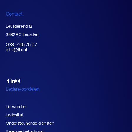
Contact
Leusderend 12
3832 RC Leusden
033 -465 75 07
info@fhi.nl
Ledenvoordelen
Lid worden
Ledenlijst
Ondersteunende diensten
Belangenbehartiging