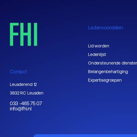
Ledenvoordelen
Lid worden
Ledenlijst
Ondersteunende dienste
Contact
Belangenbehartiging
Expertisegroepen
Leusderend 12
3832 RC Leusden
033 -465 75 07
info@fhi.nl