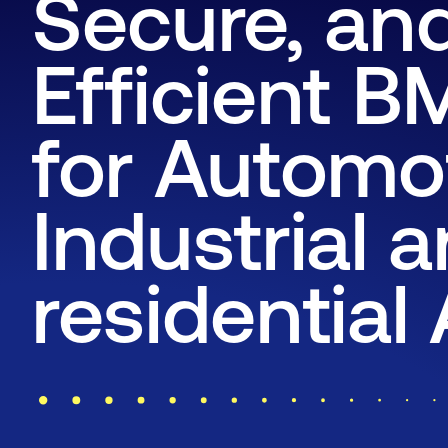
Secure, an
Efficient B
for Automot
Industrial 
residential