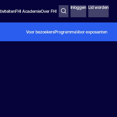
Inloggen
Lid worden
iviteiten
FHI Academie
Over FHI
Voor bezoekers
Programma
Voor exposanten