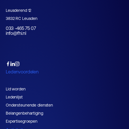
Leusderend 12
3832 RC Leusden
033 -465 75 07
info@fhi.nl
Ledenvoordelen
Lid worden
Ledenlijst
Ondersteunende diensten
Belangenbehartiging
Expertisegroepen