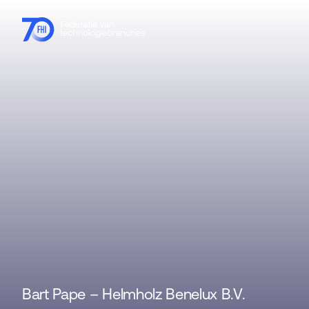
Leden
Branches
Kennishub
Activiteiten
Over FHI
Bart Pape – Helmholz Benelux B.V.