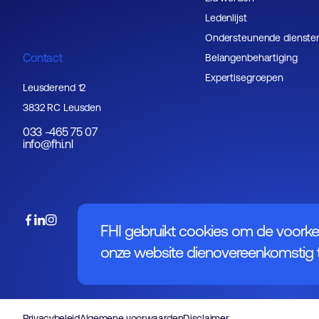
Ledenlijst
Ondersteunende dienste
Contact
Belangenbehartiging
Expertisegroepen
Leusderend 12
3832 RC Leusden
033 -465 75 07
info@fhi.nl
FHI gebruikt cookies om de voorke
onze website dienovereenkomstig t
Privacybeleid
Algemene voorwaarden
Disclaimer