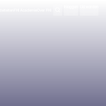
Inloggen
Lid worden
iviteiten
FHI Academie
Over FHI