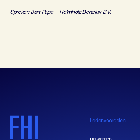
Spreker: Bart Pape – Helmholz Benelux B.V.
Ledenvoordelen
Lid worden