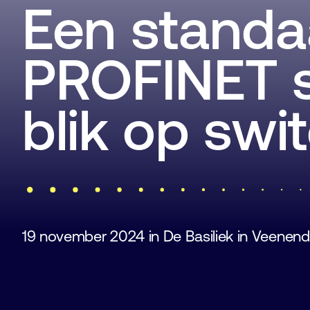
Een standa
PROFINET s
blik op swi
19 november 2024 in De Basiliek in Veenend