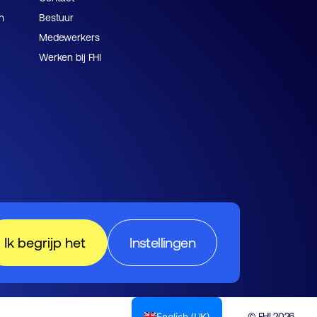
n
Bestuur
Medewerkers
Werken bij FHI
Ik begrijp het
Instellingen
English (UK)
© FHI 2026