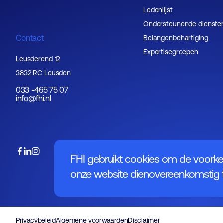
Ledenlijst
Ondersteunende dienste
Contact
Belangenbehartiging
Expertisegroepen
Leusderend 12
3832 RC Leusden
033 -465 75 07
info@fhi.nl
FHI gebruikt cookies om de voorke
onze website dienovereenkomstig t
Privacybeleid
Algemene voorwaarden
Disclaimer