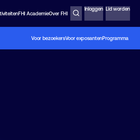
Inloggen
Lid worden
iviteiten
FHI Academie
Over FHI
Voor bezoekers
Voor exposanten
Programma