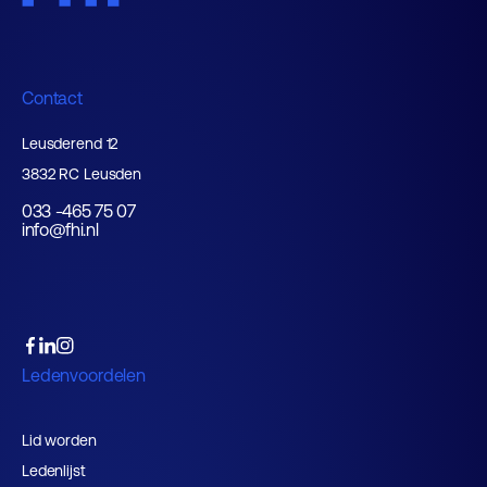
Contact
Leusderend 12
3832 RC Leusden
033 -465 75 07
info@fhi.nl
Ledenvoordelen
Lid worden
Ledenlijst