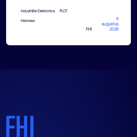
Industriële Elektronica
PLOT
6
Interview
augustus
FHI
2026