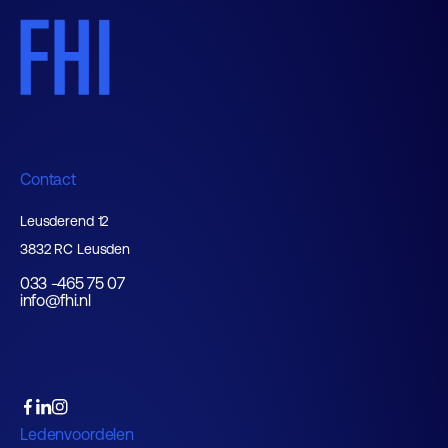
Contact
Leusderend 12
3832 RC Leusden
033 -465 75 07
info@fhi.nl
Ledenvoordelen