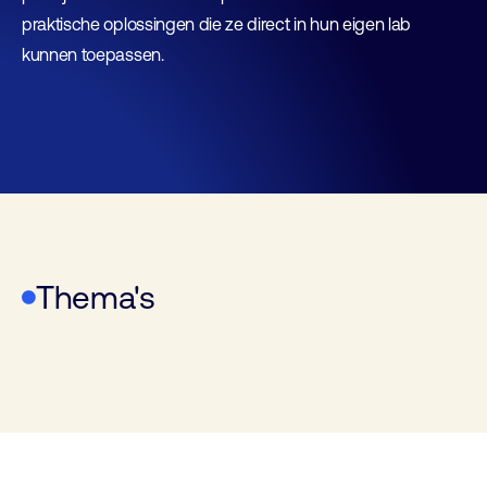
praktische oplossingen die ze direct in hun eigen lab
kunnen toepassen.
Thema's
Life Science
Labanalyse
Lab2050