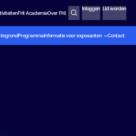
Inloggen
Lid worden
iviteiten
FHI Academie
Over FHI
ttegrond
Programma
Informatie voor exposanten
Contact