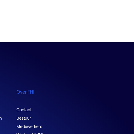
Vacatures aanleveren
Over FHI
Contact
n
Bestuur
Medewerkers