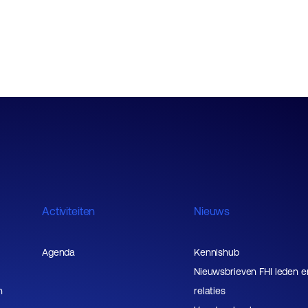
Mediapartners
Activiteiten
Nieuws
Agenda
Kennishub
Nieuwsbrieven FHI leden e
n
relaties