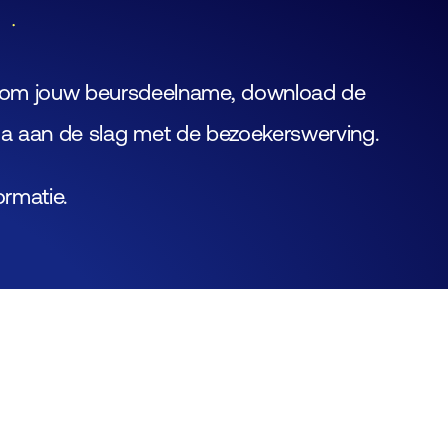
Lid worden
Laboratorium Technologie
Workshops
Medewerkers
Fraude alert
ndom jouw beursdeelname, download de
Werken bij FHI
en ga aan de slag met de bezoekerswerving.
Mediapartners
ormatie.
Contact
Adverteren bij Jaarbeurs