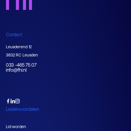
Contact
Leusderend 12
3832 RC Leusden
033 -465 75 07
info@fhi.nl
Ledenvoordelen
Lid worden