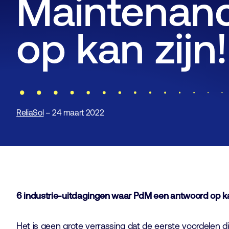
Maintenan
op kan zijn!
ReliaSol
– 24 maart 2022
6 industrie-uitdagingen waar PdM een antwoord op ka
Het is geen grote verrassing dat de eerste voordelen d