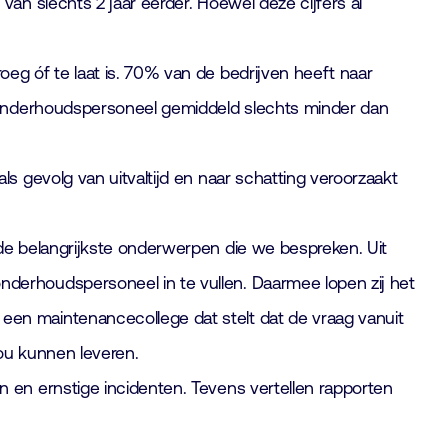
an slechts 2 jaar eerder. Hoewel deze cijfers al
eg óf te laat is. 70% van de bedrijven heeft naar
t onderhoudspersoneel gemiddeld slechts minder dan
s gevolg van uitvaltijd en naar schatting veroorzaakt
de belangrijkste onderwerpen die we bespreken. Uit
derhoudspersoneel in te vullen. Daarmee lopen zij het
een maintenancecollege dat stelt dat de vraag vanuit
ou kunnen leveren.
 en ernstige incidenten. Tevens vertellen rapporten