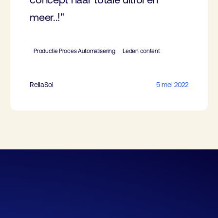
meer..!"
Productie Proces Automatisering
Leden content
ReliaSol
5 mei 2022