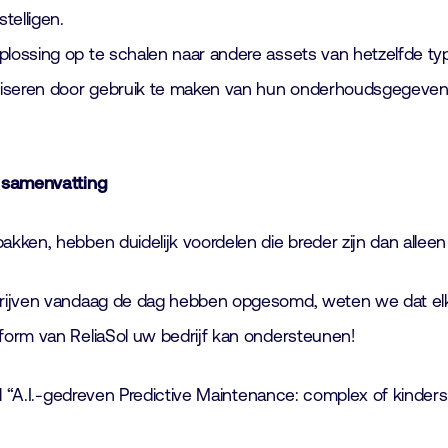
telligen.
plossing op te schalen naar andere assets van hetzelfde ty
iseren door gebruik te maken van hun onderhoudsgegevens 
– samenvatting
kken, hebben duidelijk voordelen die breder zijn dan allee
rijven vandaag de dag hebben opgesomd, weten we dat elk b
form van ReliaSol uw bedrijf kan ondersteunen!
el “A.I.-gedreven Predictive Maintenance: complex of kinders