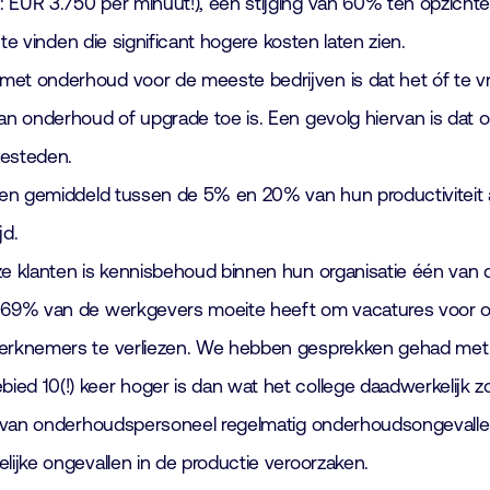
EUR 3.750 per minuut!), een stijging van 60% ten opzichte v
 te vinden die significant hogere kosten laten zien.
et onderhoud voor de meeste bedrijven is dat het óf te vro
 aan onderhoud of upgrade toe is. Een gevolg hiervan is da
besteden.
zen gemiddeld tussen de 5% en 20% van hun productiviteit al
jd.
ze klanten is kennisbehoud binnen hun organisatie één van 
t 69% van de werkgevers moeite heeft om vacatures voor on
werknemers te verliezen. We hebben gesprekken gehad met 
ed 10(!) keer hoger is dan wat het college daadwerkelijk z
id van onderhoudspersoneel regelmatig onderhoudsongevallen
lijke ongevallen in de productie veroorzaken.