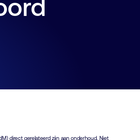
oord
M) direct gerelateerd zijn aan onderhoud. Niet