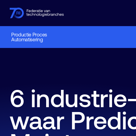
Productie Proces
Automatisering
Leden
Branches
Kennishub
Activiteiten
Over FHI
6 industrie
waar Predic