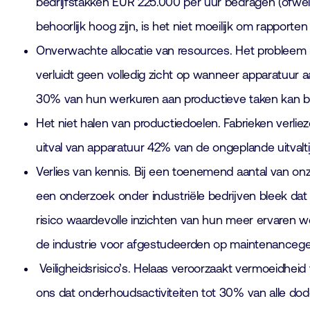
bedrijfstakken EUR 225.000 per uur bedragen (ofwel: 
behoorlijk hoog zijn, is het niet moeilijk om rapporten
Onverwachte allocatie van resources. Het probleem m
verluidt geen volledig zicht op wanneer apparatuur
30% van hun werkuren aan productieve taken kan 
Het niet halen van productiedoelen. Fabrieken verlie
uitval van apparatuur 42% van de ongeplande uitvalti
Verlies van kennis. Bij een toenemend aantal van on
een onderzoek onder industriële bedrijven bleek da
risico waardevolle inzichten van hun meer ervaren 
de industrie voor afgestudeerden op maintenancegebi
Veiligheidsrisico’s. Helaas veroorzaakt vermoeidhe
ons dat onderhoudsactiviteiten tot 30% van alle dode