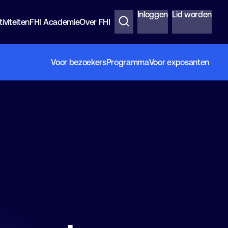
Inloggen
Lid worden
iviteiten
FHI Academie
Over FHI
Voor bezoekers
Programma
Voor exposanten