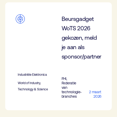
Beursgadget
WoTS 2026
gekozen, meld
je aan als
sponsor/partner
Industriële Elektronica
FHI,
Federatie
World of Industry,
van
Technology & Science
technologie-
2 maart
branches
2026