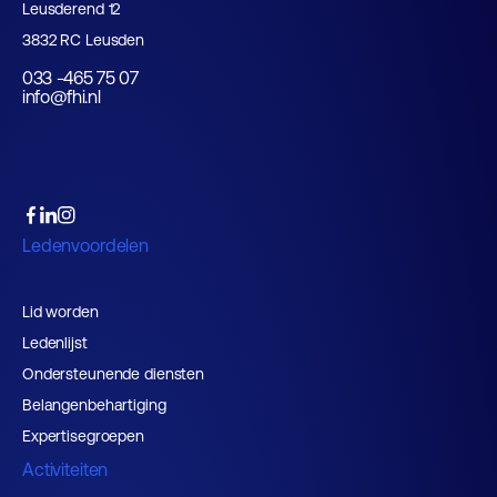
Leusderend 12
3832 RC Leusden
033 -465 75 07
info@fhi.nl
Ledenvoordelen
Lid worden
Ledenlijst
Ondersteunende diensten
Belangenbehartiging
Expertisegroepen
Activiteiten