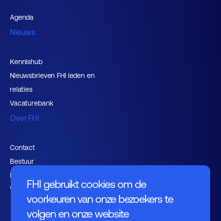
Agenda
Nieuws
Kennishub
Nieuwsbrieven FHI leden en
relaties
Vacaturebank
Over FHI
Contact
Bestuur
Medewerkers
FHI gebruikt cookies om de
Werken bij FHI
voorkeuren van onze bezoekers te
volgen en onze website