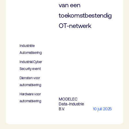
van een
toekomstbestendig
OT-netwerk
Industriële
Automatisering
Industrial Cyber
Security event
Diensten voor
automatisering
Hardware voor
MODELEC
automatisering
Data-Industrie
B.V.
10 juli 2025