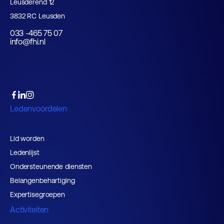
Leusderend 12
3832 RC Leusden
033 -465 75 07
info@fhi.nl
Ledenvoordelen
Lid worden
Ledenlijst
Ondersteunende diensten
Belangenbehartiging
Expertisegroepen
Activiteiten