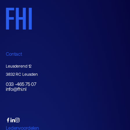
Contact
Leusderend 12
3832 RC Leusden
033 -465 75 07
info@fhi.nl
Ledenvoordelen