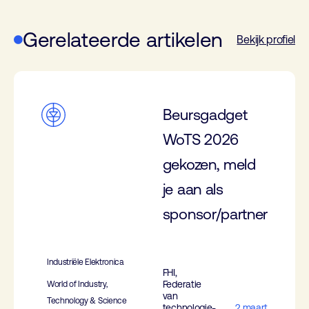
Gerelateerde artikelen
Bekijk profiel
Beursgadget
WoTS 2026
gekozen, meld
je aan als
sponsor/partner
Industriële Elektronica
FHI,
Federatie
World of Industry,
van
Technology & Science
technologie-
2 maart