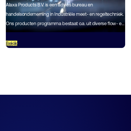
Alaxa Products B.V. is een advies bureau en
handelsonderneming in Industriële meet- en regeltechniek.
Ons producten programma bestaat o.a. uit diverse flow- en
niveaumetingen, afsluiters, manometers en (perslucht)
koppelingen.
Bekijk