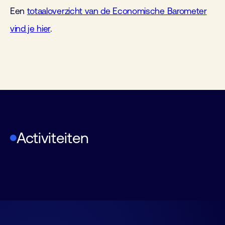
Een
totaaloverzicht van de Economische Barometer
vind je hier
.
Gebouw Automatisering voor niet-
Ledenbijeenkomst Cybersecurity
FHI-Golftournament
technici
Activiteiten
2 september 12:30
10 september
15 september
–
17:00