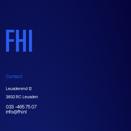
Contact
Leusderend 12
3832 RC Leusden
033 -465 75 07
info@fhi.nl