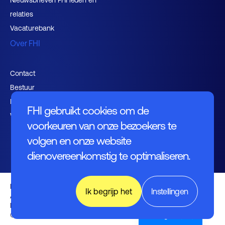
Nieuwsbrieven FHI leden en
relaties
Vacaturebank
Over FHI
Contact
Bestuur
Medewerkers
FHI gebruikt cookies om de
Werken bij FHI
voorkeuren van onze bezoekers te
volgen en onze website
dienovereenkomstig te optimaliseren.
Privacybeleid
Ik begrijp het
Instellingen
Algemene voorwaarden
Disclaimer
English (UK)
© FHI 2026