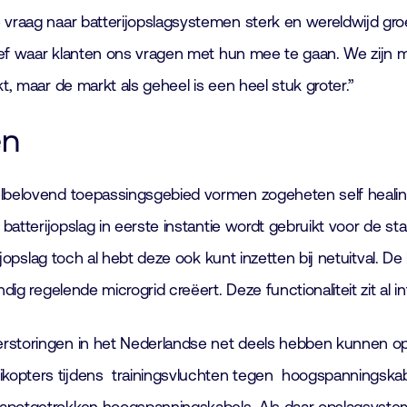
vraag naar batterijopslagsystemen sterk en wereldwijd groei
ctief waar klanten ons vragen met hun mee te gaan. We zijn 
t, maar de markt als geheel is een heel stuk groter.”
en
lbelovend toepassingsgebied vormen zogeheten self healing mi
ij batterijopslag in eerste instantie wordt gebruikt voor de
ijopslag toch al hebt deze ook kunt inzetten bij netuitval. De b
ndig regelende microgrid creëert. Deze functionaliteit zit a
erstoringen in het Nederlandse net deels hebben kunnen o
kopters tijdens trainingsvluchten tegen hoogspanningskabe