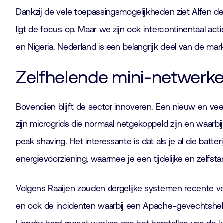
Dankzij de vele toepassingsmogelijkheden ziet Alfen de 
ligt de focus op. Maar we zijn ook intercontinentaal a
en Nigeria. Nederland is een belangrijk deel van de mark
Zelfhelende mini-netwerk
Bovendien blijft de sector innoveren. Een nieuw en vee
zijn microgrids die normaal netgekoppeld zijn en waarb
peak shaving. Het interessante is dat als je al die batter
energievoorziening, waarmee je een tijdelijke en zelfsta
Volgens Raaijen zouden dergelijke systemen recente v
en ook de incidenten waarbij een Apache-gevechtsheli