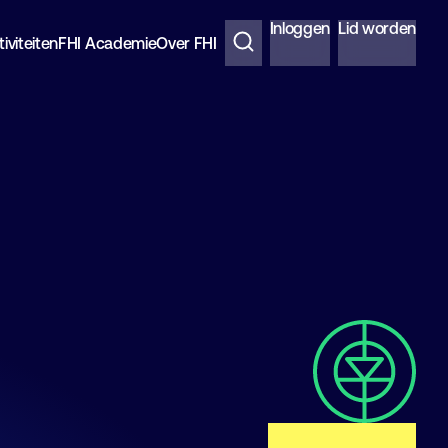
Inloggen
Lid worden
iviteiten
FHI Academie
Over FHI