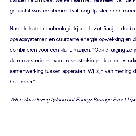
Liander hard moest werken aan het herstellen van de 
geplaatst was de stroomuitval mogelijk kleiner en mind
Naar de laatste technologie kijkende ziet Raaijen dat 
opslagsystemen en duurzame energie opwekking en d
combineren voor een klant. Raaijen: “Ook charging zie
dure investeringen van netversterkingen kunnen voorkome
samenwerking tussen apparaten. Wij zijn van mening dat 
heel mooi.”
Wilt u deze lezing tijdens het Energy Storage Event bi