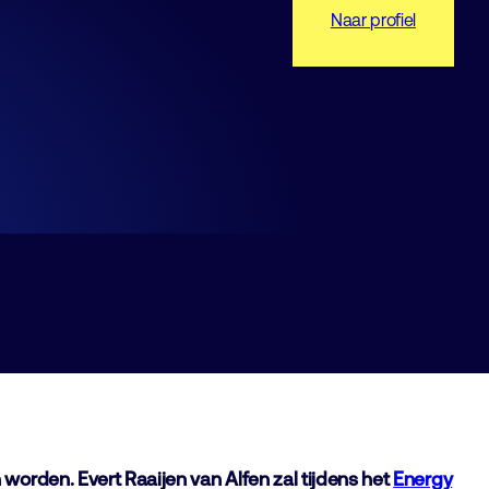
Naar profiel
worden. Evert Raaijen van Alfen zal tijdens het
Energy