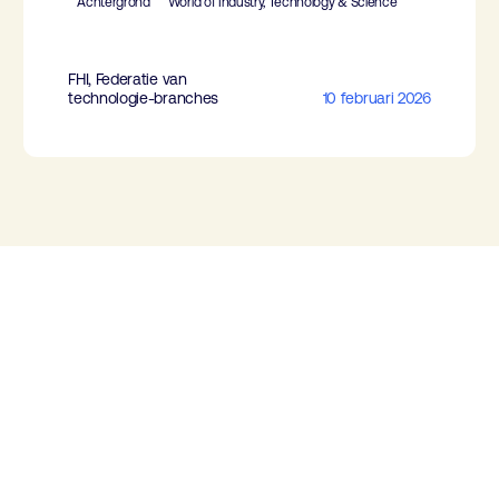
Achtergrond
World of Industry, Technology & Science
FHI, Federatie van
technologie-branches
10 februari 2026