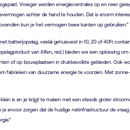
oegepast. Vroeger werden energiecentrales op en neer gereg
evermogen achter de hand te houden. Dat is enorm interessan
Bovendien kun je het vermogen twee kanten op gebruiken.”
 batterijopslag, veelal gehuisvest in 10, 20 of 40ft contai
opslagproduct van Alfen, red.) bieden we een oplossing om
enten of op bouwplaatsen in drukbevolkte gebieden. Ook wo
om fabrieken van duurzame energie te voorzien. Met zonne-
te klein is en je krijgt te maken met een steeds groter str
n je ervoor zorgen dat de huidige netinfrastructuur de vraa
gie.”