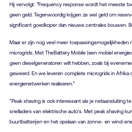
Hij vervolgt: “Frequency response wordt het meeste t
geen geld. Tegenwoordig krijgen ze wel geld om reserv
significant goedkoper dan nieuwe centrales bouwen. 
Maar er zijn nog veel meer toepassingsmogelijkheden met
microgrids. Met TheBattery Mobile (een mobiel energie
geen dieselgeneratoren wilt hebben, zoals bij evenem
geweerd. En we leveren complete microgrids in Afrika 
energienetwerken realiseren.”
“Peak shaving is ook interessant als je netaansluiting 
snelladers van elektrische auto’s. Met peak shaving ku
buurtbatterijen en het opslaan van zonne- en wind-ener