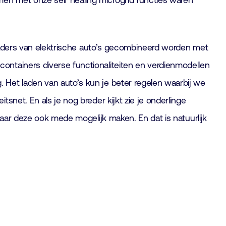
en met onze self healing microgrid functies waren
t laders van elektrische auto’s gecombineerd worden met
ntainers diverse functionaliteiten en verdienmodellen
 Het laden van auto’s kun je beter regelen waarbij we
snet. En als je nog breder kijkt zie je onderlinge
maar deze ook mede mogelijk maken. En dat is natuurlijk