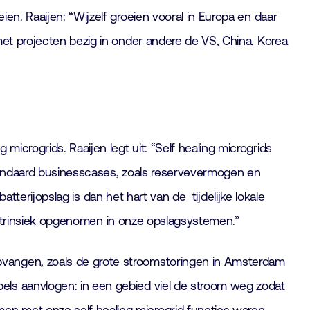
en. Raaijen: “Wijzelf groeien vooral in Europa en daar
met projecten bezig in onder andere de VS, China, Korea
crogrids. Raaijen legt uit: “Self healing microgrids
 standaard businesscases, zoals reservevermogen en
atterijopslag is dan het hart van de tijdelijke lokale
l intrinsiek opgenomen in onze opslagsystemen.”
pvangen, zoals de grote stroomstoringen in Amsterdam
ls aanvlogen: in een gebied viel de stroom weg zodat