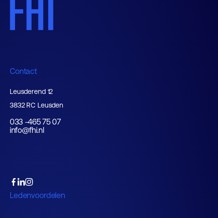
Contact
Leusderend 12
3832 RC Leusden
033 -465 75 07
info@fhi.nl
Ledenvoordelen