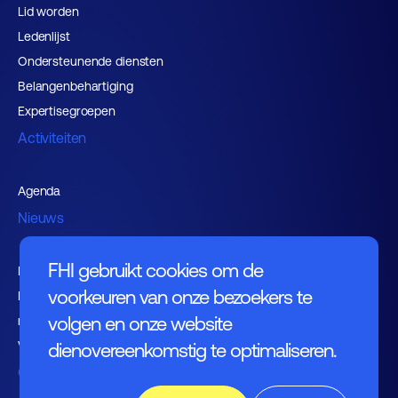
Lid worden
Ledenlijst
Ondersteunende diensten
Belangenbehartiging
Expertisegroepen
Activiteiten
Agenda
Nieuws
FHI gebruikt cookies om de
Kennishub
voorkeuren van onze bezoekers te
Nieuwsbrieven FHI leden en
volgen en onze website
relaties
Vacaturebank
dienovereenkomstig te optimaliseren.
Over FHI