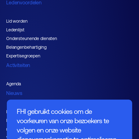
Ledenvoordelen
Lid worden
Ledenlijst
Ondersteunende diensten
Belangenbehartiging
Expertisegroepen
Activiteiten
Agenda
Nieuws
FHI gebruikt cookies om de
Kennishub
voorkeuren van onze bezoekers te
Nieuwsbrieven FHI leden en
volgen en onze website
relaties
Vacaturebank