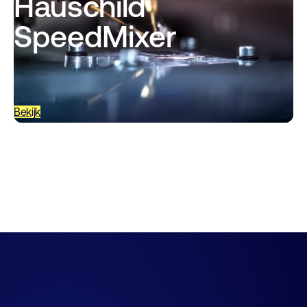
Hauschild
SpeedMixer
Bekijk