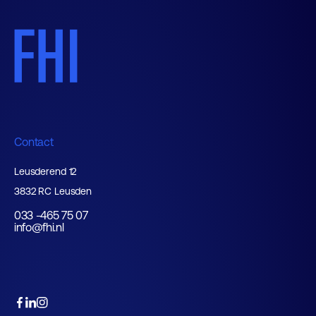
Contact
Leusderend 12
3832 RC Leusden
033 -465 75 07
info@fhi.nl