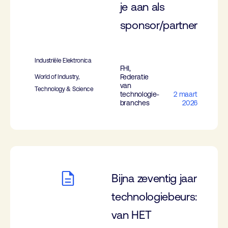
je aan als
sponsor/partner
Industriële Elektronica
FHI,
Federatie
World of Industry,
van
Technology & Science
technologie-
2 maart
branches
2026
Bijna zeventig jaar
technologiebeurs:
van HET