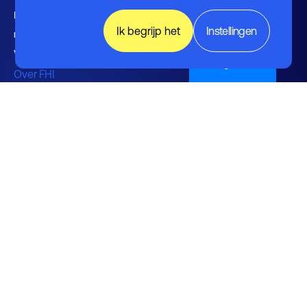
Nieuwsbrieven FHI leden en
Ik begrijp het
Instellingen
relaties
Vacaturebank
English (UK)
Over FHI
Contact
Bestuur
Medewerkers
Werken bij FHI
Privacybeleid
Algemene voorwaarden
Disclaimer