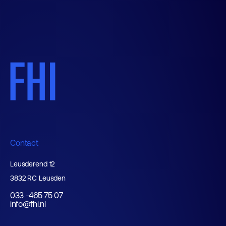
Contact
Leusderend 12
3832 RC Leusden
033 -465 75 07
info@fhi.nl