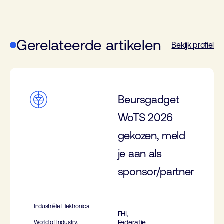
Gerelateerde artikelen
Bekijk profiel
Beursgadget
WoTS 2026
gekozen, meld
je aan als
sponsor/partner
Industriële Elektronica
FHI,
Federatie
World of Industry,