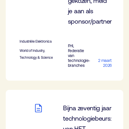
gekozen, meld
je aan als
sponsor/partner
Industriële Elektronica
FHI,
Federatie
World of Industry,
van
Technology & Science
technologie-
2 maart
branches
2026
Bijna zeventig jaar
technologiebeurs:
van HET