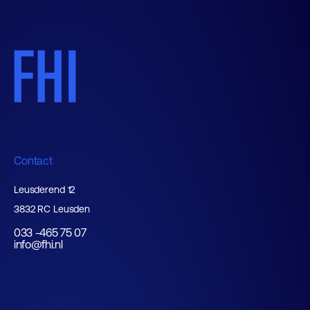
Contact
Leusderend 12
3832 RC Leusden
033 -465 75 07
info@fhi.nl