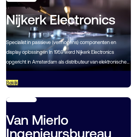
Nijkerk Electronics
Specialist in passieve (vermogens) componenten en
display oplossingen In 1959 werd Nijkerk Electronics
opgericht in Amsterdam als distributeur van elektronische
componenten met vestigingen in Nederland en België. Als
een van…
Bekijk
Van Mierlo
Ingenieursbureau