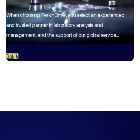
When choosing PerkinElmer, you select an experienced
and trusted partner in laboratory analysis and
management, and the support of our global service
network and distribution centers, providing the right
solution,…
Bekijk