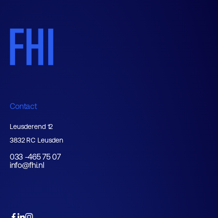
Contact
Leusderend 12
3832 RC Leusden
033 -465 75 07
info@fhi.nl