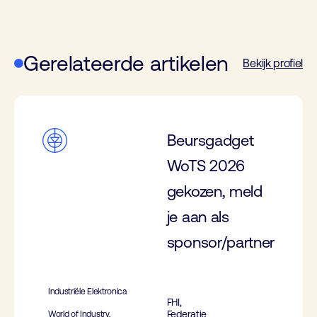
Gerelateerde artikelen
Bekijk profiel
Beursgadget
WoTS 2026
gekozen, meld
je aan als
sponsor/partner
Industriële Elektronica
FHI,
Federatie
World of Industry,