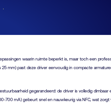
Lid worden
Laboratorium Technologie
Workshops
Medewerkers
Werken bij FHI
Contact
epassingen waarin ruimte beperkt is, maar toch een profess
s 25 mm) past deze driver eenvoudig in compacte armatur
bestuurbaarheid gegarandeerd: de driver is volledig dimbaar
00-700 mA) gebeurt snel en nauwkeurig via NFC, wat zorgt v