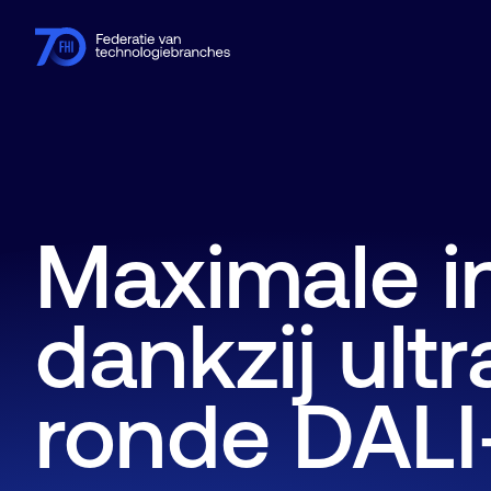
Leden
Branches
Kennishub
Activiteiten
Over FHI
Maximale in
dankzij ul
ronde DALI