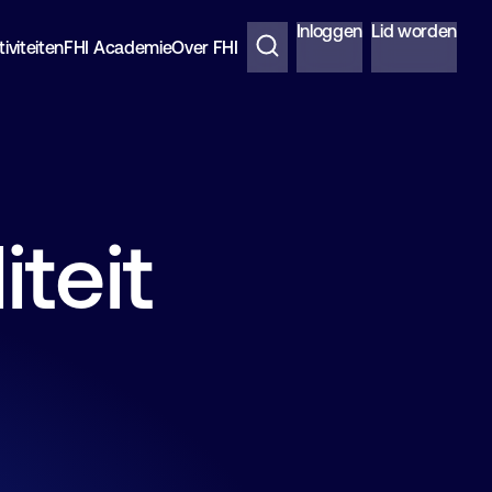
Inloggen
Lid worden
iviteiten
FHI Academie
Over FHI
teit