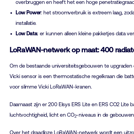
overbruggen en heeft het een hoge penetratiegraa
Low Power
: het stroomverbruik is extreem laag, zo
installatie.
Low Data
: er kunnen alleen kleine pakketjes data v
LoRaWAN-netwerk op maat: 400 radia
Om de bestaande universiteitsgebouwen te upgrade
Vicki sensor is een thermostatische regelkraan die bat
voor slimme Vicki LoRaWAN-kranen.
Daarnaast zijn er 200 Elsys ERS Lite en ERS CO2 Lite b
luchtvochtigheid, licht en CO
-niveaus in de gebouwen
2
Over het draadloze LoRaWAN-netwerk wordt een uitzond