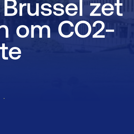
 Brussel zet
Lid worden
Laboratorium Technologie
Workshops
Medewerkers
n om CO2-
Werken bij FHI
te
Contact