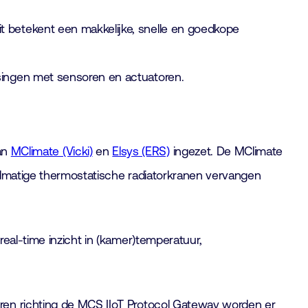
it betekent een makkelijke, snelle en goedkope
ssingen met sensoren en actuatoren.
an
MClimate (Vicki)
en
Elsys (ERS)
ingezet. De MClimate
handmatige thermostatische radiatorkranen vervangen
eal-time inzicht in (kamer)temperatuur,
ren richting de MCS IIoT Protocol Gateway worden er