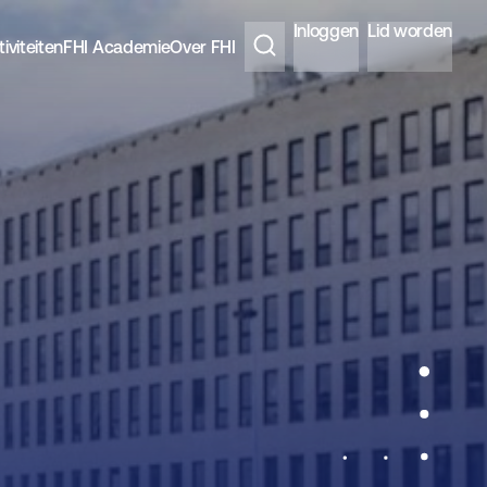
Inloggen
Lid worden
iviteiten
FHI Academie
Over FHI