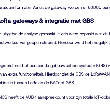
ratuurinformatie. Vanuit de gateway worden er 60.000 beri
 LoRa-gateways & integratie met GBS
 uitgebreide analyse gemaakt. Hierin werd bepaald wat de 
werkserver geoptimaliseerd. Hierdoor werd het mogelijk om 
ntegreerd met het bestaande gebouwbeheersysteem (GBS) v
 van extra functionaliteit. Hierdoor ziet de GBS de LoRaW
ombinatie tussen LoRa en de BACnet GBS.
CS heeft de VUB 1 aanspreekpunt voor zijn totale IoT-oplos