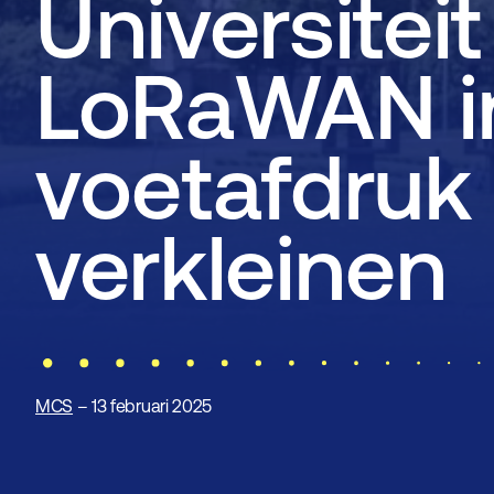
Universiteit
LoRaWAN i
voetafdruk 
verkleinen
MCS
– 13 februari 2025