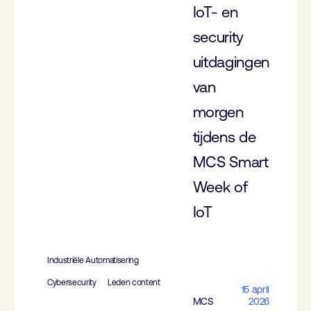
IoT- en
security
uitdagingen
van
morgen
tijdens de
MCS Smart
Week of
IoT
Industriële Automatisering
Cybersecurity
Leden content
15 april
MCS
2026