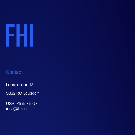
Contact
Leusderend 12
3832 RC Leusden
033 -465 75 07
info@fhi.nl