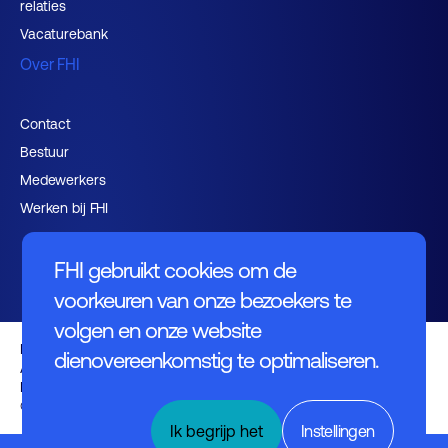
relaties
Vacaturebank
Over FHI
Contact
Bestuur
Medewerkers
Werken bij FHI
FHI gebruikt cookies om de
voorkeuren van onze bezoekers te
volgen en onze website
Privacybeleid
dienovereenkomstig te optimaliseren.
Algemene voorwaarden
Disclaimer
© FHI 2026
Ik begrijp het
Instellingen