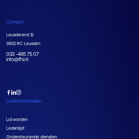
Contact
Leusderend 12
3832 RC Leusden
033 -465 75 07
info@fhi.nl
Ledenvoordelen
Lid worden
Ledenlijst
Ondersteunende diensten