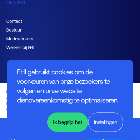
Over FHI
Contact
Bestuur
Medewerkers
Werken bij FHI
FHI gebruikt cookies om de
voorkeuren van onze bezoekers te
volgen en onze website
Privacybeleid
Algemene voorwaarden
dienovereenkomstig te optimaliseren.
Disclaimer
© FHI 2026
Ik begrijp het
Instellingen
Electronics
&
Applications
English (UK)