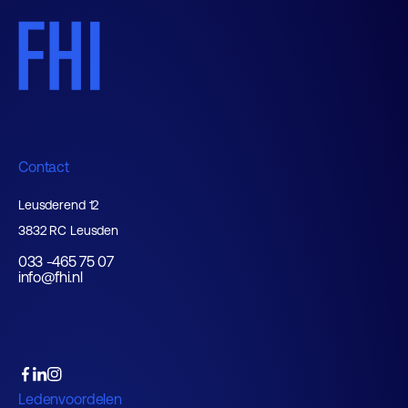
Contact
Leusderend 12
3832 RC Leusden
033 -465 75 07
info@fhi.nl
Ledenvoordelen