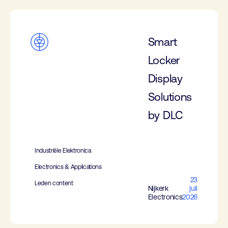
Smart
Locker
Display
Solutions
by DLC
Industriële Elektronica
Electronics & Applications
23
Leden content
Nijkerk
juli
Electronics
2026