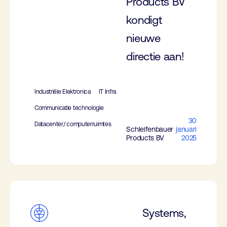
Products BV
kondigt
nieuwe
directie aan!
Industriële Elektronica
IT Infra
Communicatie technologie
30
Datacenter/ computerruimtes
Schleifenbauer
januari
Products BV
2025
Systems,