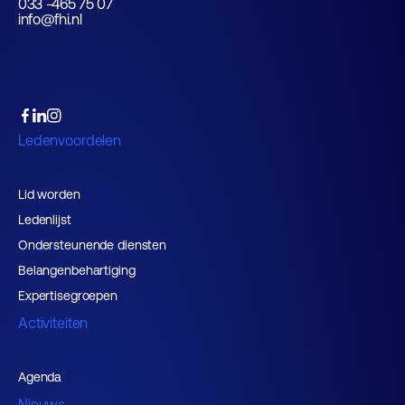
033 -465 75 07
info@fhi.nl
Ledenvoordelen
Lid worden
Ledenlijst
Ondersteunende diensten
Belangenbehartiging
Expertisegroepen
Activiteiten
Agenda
Nieuws