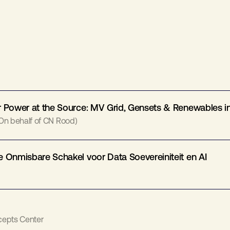
 Power at the Source: MV Grid, Gensets & Renewables in 
On behalf of CN Rood)
 Onmisbare Schakel voor Data Soevereiniteit en AI
cepts Center