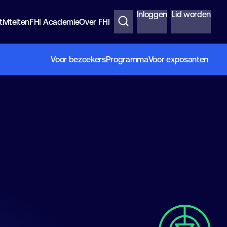
Inloggen
Lid worden
iviteiten
FHI Academie
Over FHI
Voor bezoekers
Programma
Voor exposanten