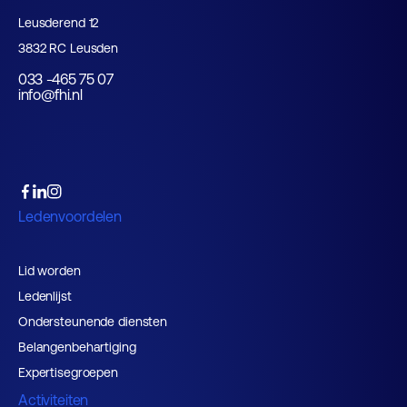
Leusderend 12
3832 RC Leusden
033 -465 75 07
info@fhi.nl
Ledenvoordelen
Lid worden
Ledenlijst
Ondersteunende diensten
Belangenbehartiging
Expertisegroepen
Activiteiten