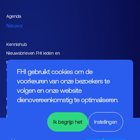
Agenda
Nieuws
Kennishub
Nieuwsbrieven FHI leden en
relaties
FHI gebruikt cookies om de
Vacaturebank
Over FHI
voorkeuren van onze bezoekers te
volgen en onze website
dienovereenkomstig te optimaliseren.
Contact
Bestuur
Medewerkers
Ik begrijp het
Instellingen
Werken bij FHI
Electronics
&
Applications
English (UK)