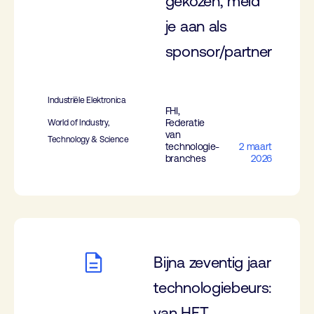
gekozen, meld
je aan als
sponsor/partner
Industriële Elektronica
FHI,
Federatie
World of Industry,
van
Technology & Science
technologie-
2 maart
branches
2026
Bijna zeventig jaar
technologiebeurs:
van HET