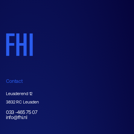
Contact
Leusderend 12
3832 RC Leusden
033 -465 75 07
info@fhi.nl