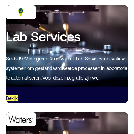
Lab Services
Sinds 1992 integreert & ontwikkelt Lab Services innovatieve
systemen om gestandaardiseerde processen in laboratoria
te automatiseren. Voor deze integratie zijn we
merkonafhankelijk & gebruiken wij onze eigen software,
PlateButler! Hiermee…
Bekijk