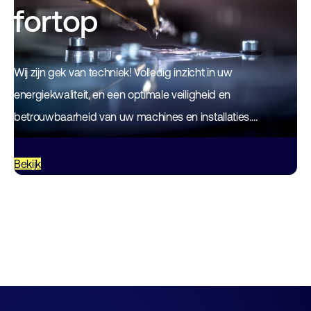
fortop
Wij zijn gek van techniek! Volledig inzicht in uw
energiekwaliteit, en een optimale veiligheid en
betrouwbaarheid van uw machines en installaties.
Onderdelen die van kritisch belang zijn voor uw
bedrijfsprocessen.…
Bekijk