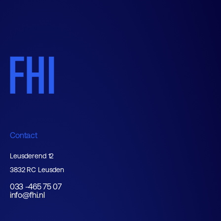
Contact
Leusderend 12
3832 RC Leusden
033 -465 75 07
info@fhi.nl