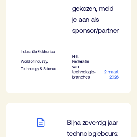
gekozen, meld
je aan als
sponsor/partner
Industriële Elektronica
FHI,
Federatie
World of Industry,
van
Technology & Science
technologie-
2 maart
branches
2026
Bijna zeventig jaar
technologiebeurs: