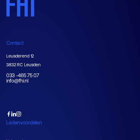
Contact
Leusderend 12
3832 RC Leusden
033 -465 75 07
info@fhi.nl
Ledenvoordelen