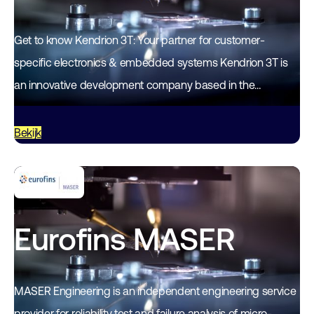
Get to know Kendrion 3T: Your partner for customer-
specific electronics & embedded systems Kendrion 3T is
an innovative development company based in the
Netherlands.📍 Locations: Enschede, Eindhoven &
Drachten 👥 Team: 100+…
Bekijk
Eurofins MASER
MASER Engineering is an independent engineering service
provider for reliability test and failure analysis of micro-