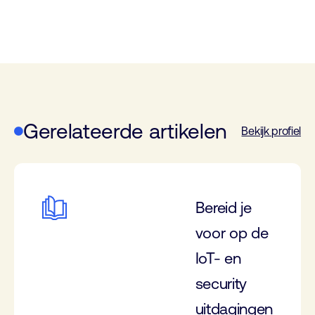
Gerelateerde artikelen
Bekijk profiel
Bereid je
voor op de
IoT- en
security
uitdagingen