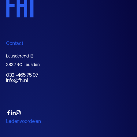
Contact
Leusderend 12
3832 RC Leusden
033 -465 75 07
info@fhi.nl
Ledenvoordelen