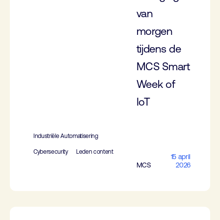
van
morgen
tijdens de
MCS Smart
Week of
IoT
Industriële Automatisering
Cybersecurity
Leden content
15 april
MCS
2026