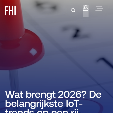
Wat brengt 2026? De
belangrijkste IoT-
trends op een rij.