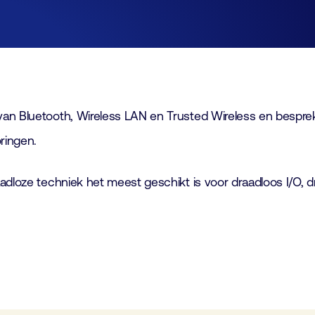
Lid worden
Laboratorium Technologie
Workshops
Medewerkers
Werken bij FHI
an Bluetooth, Wireless LAN en Trusted Wireless en bespreke
ringen.
Contact
adloze techniek het meest geschikt is voor draadloos I/O, dr