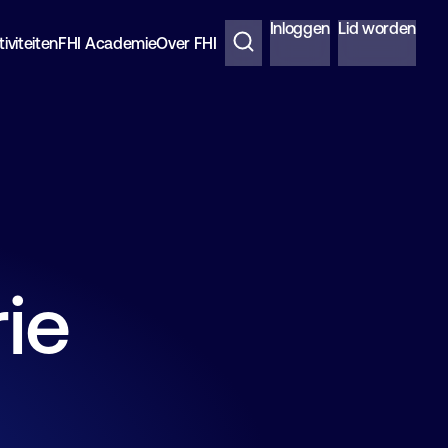
Inloggen
Lid worden
iviteiten
FHI Academie
Over FHI
ie