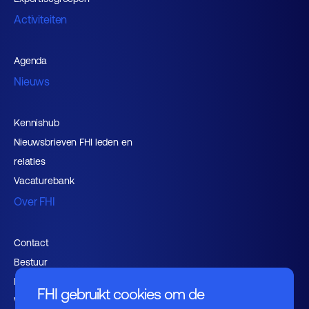
Activiteiten
Agenda
Nieuws
Kennishub
Nieuwsbrieven FHI leden en
relaties
Vacaturebank
Over FHI
Contact
Bestuur
Medewerkers
FHI gebruikt cookies om de
Werken bij FHI