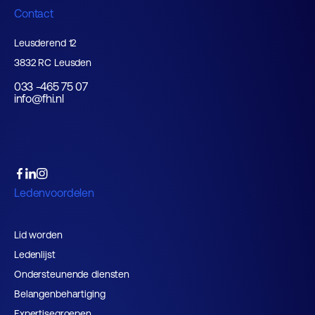
Contact
Leusderend 12
3832 RC Leusden
033 -465 75 07
info@fhi.nl
Ledenvoordelen
Lid worden
Ledenlijst
Ondersteunende diensten
Belangenbehartiging
Expertisegroepen