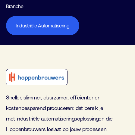
Branche
Industriële Automatisering
Sneller
, s
limmer
, d
uurzamer
, e
fficiënt
er en
k
ostenbesparend
produceren
: dat
bereik je
met
industriële
automatiseringsoplossingen die
Hoppenbrouwers loslaat op jouw processen.