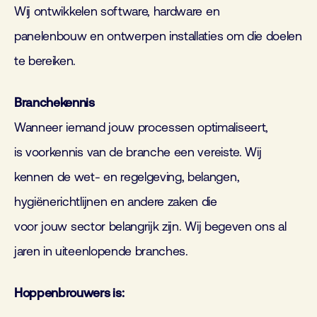
W
ij
ontwikkelen
softwar
e
, hardware
en
panelenbouw
en
ontwerpen installaties
om die doelen
te bereiken.
Branchekennis
Wanneer iemand jouw processen optimaliseert,
is
voorkennis van de branche een
ver
eis
te
.
Wij
kennen de
wet- en regelgeving, belangen,
hygiënerichtlijnen
en andere zaken die
voor
jou
w
sector
belangrijk zijn.
Wij
begeven ons al
jaren in uiteenlopende
branches
.
Hoppenbrouwers is: