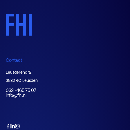
Contact
Leusderend 12
3832 RC Leusden
033 -465 75 07
info@fhi.nl