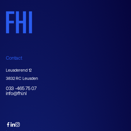
Contact
Leusderend 12
3832 RC Leusden
033 -465 75 07
info@fhi.nl