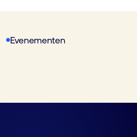
Evenementen
WoTS