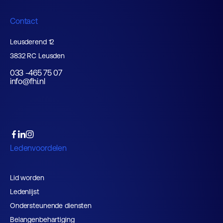
Contact
Leusderend 12
3832 RC Leusden
033 -465 75 07
info@fhi.nl
Ledenvoordelen
Lid worden
Ledenlijst
Ondersteunende diensten
Belangenbehartiging