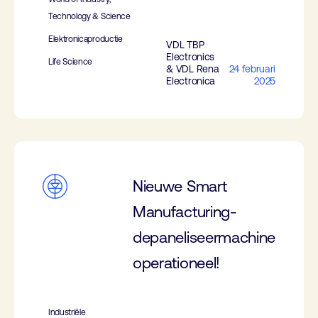
Technology & Science
Elektronicaproductie
VDL TBP
Electronics
Life Science
& VDL Rena
24 februari
Electronica
2025
Nieuwe Smart
Manufacturing-
depaneliseermachine
operationeel!
Industriële