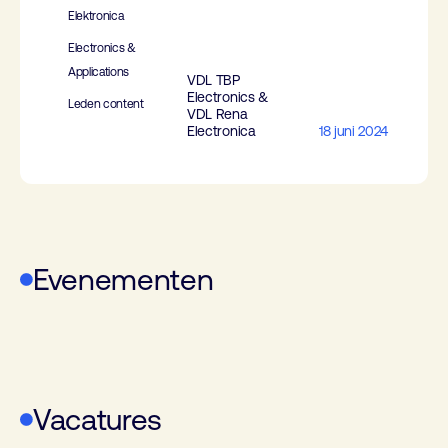
Elektronica
Electronics &
Applications
VDL TBP
Electronics &
Leden content
VDL Rena
Electronica
18 juni 2024
Evenementen
WoTS
Vacatures