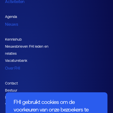
Activiteiten
Agenda
Nieuws
Kennishub
Nieuwsbrieven FHI leden en
relaties
Vacaturebank
Over FHI
Contact
Bestuur
Medewerkers
FHI gebruikt cookies om de
Werken bij FHI
voorkeuren van onze bezoekers te