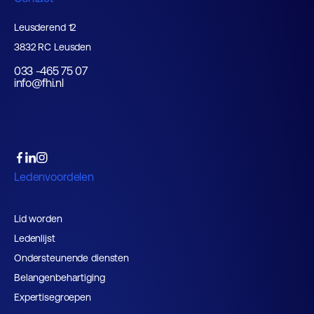
Leusderend 12
3832 RC Leusden
033 -465 75 07
info@fhi.nl
Ledenvoordelen
Lid worden
Ledenlijst
Ondersteunende diensten
Belangenbehartiging
Expertisegroepen