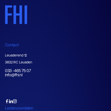
Contact
Leusderend 12
3832 RC Leusden
033 -465 75 07
info@fhi.nl
Ledenvoordelen