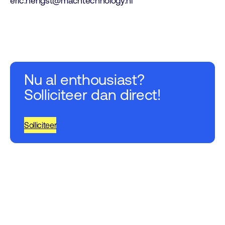
eric.hengst@machtechnology.nl
Nu al enthousiast?
Solliciteer dan direct!
Solliciteer