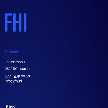
Contact
Leusderend 12
3832 RC Leusden
033 -465 75 07
info@fhi.nl