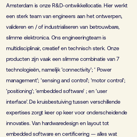
Amsterdam is onze R&D-ontwikkellocatie. Hier werkt
een sterk team van engineers aan het
ontwerpen,
valideren en / of industrialiseren van betrouwbare,
slimme elektronica. Ons
engineeringteam is
multidisciplinair, creatief en technisch sterk. Onze
producten zijn vaak
een slimme combinatie van 7
technologieën, namelijk ‘
connectivity
’; ‘ Power
management’;
‘
sensing
and
control’; ‘motor control’;
‘positioning’; ‘
embedded
software’ ; en ‘user
interface’. De kruisbestuiving tussen verschillende
expertises zorgt keer op keer voor
onderscheidende
innovaties. Van
hardwaredesign
en
layout
tot
embedded
software en
certificering — alles wat