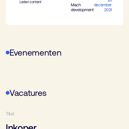
23
Leden content
Mach
december
development
2021
Evenementen
WoTS
Vacatures
Inkoper