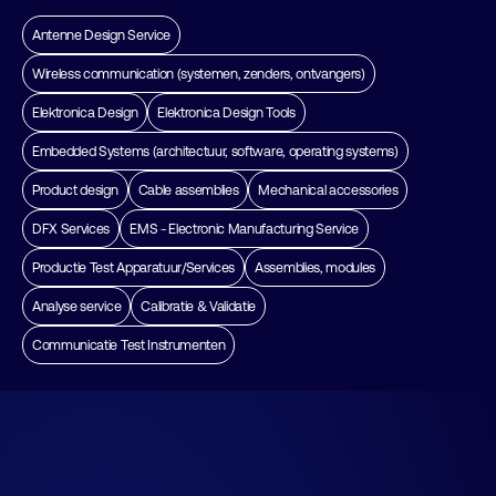
Antenne Design Service
Wireless communication (systemen, zenders, ontvangers)
Elektronica Design
Elektronica Design Tools
Embedded Systems (architectuur, software, operating systems)
Product design
Cable assemblies
Mechanical accessories
DFX Services
EMS - Electronic Manufacturing Service
Productie Test Apparatuur/Services
Assemblies, modules
Analyse service
Calibratie & Validatie
Communicatie Test Instrumenten