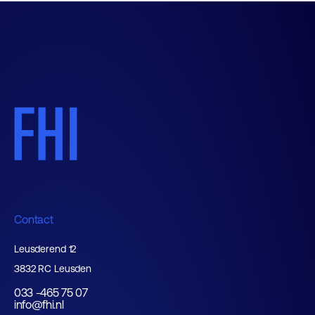
Contact
Leusderend 12
3832 RC Leusden
033 -465 75 07
info@fhi.nl