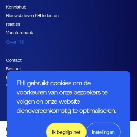
Kennishub
Nieuwsbrieven FHI leden en
relaties
Vacaturebank
Over FHI
Contact
Bestuur
Medewerkers
FHI gebruikt cookies om de
Werken bij FHI
voorkeuren van onze bezoekers te
volgen en onze website
dienovereenkomstig te optimaliseren.
Privacybeleid
Ik begrijp het
Instellingen
Algemene voorwaarden