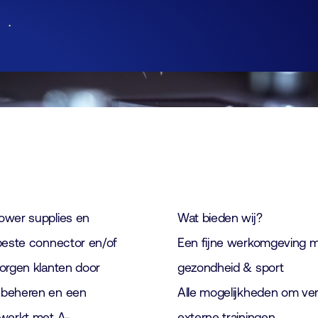
Lid worden
Laboratorium Technologie
Workshops
Medewerkers
Werken bij FHI
Contact
power supplies en
Wat bieden wij?
 beste connector en/of
Een fijne werkomgeving m
zorgen klanten door
gezondheid & sport
e beheren en een
Alle mogelijkheden om ver
 werkt met A-
externe trainingen.