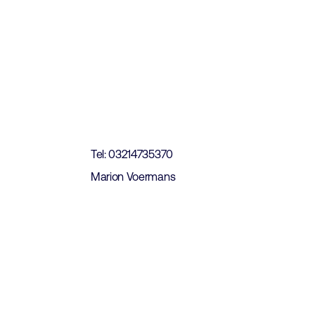
t
Tel: 03214735370
Marion Voermans