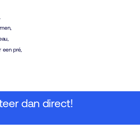
,
emen,
eau,
r een pré,
teer dan direct!