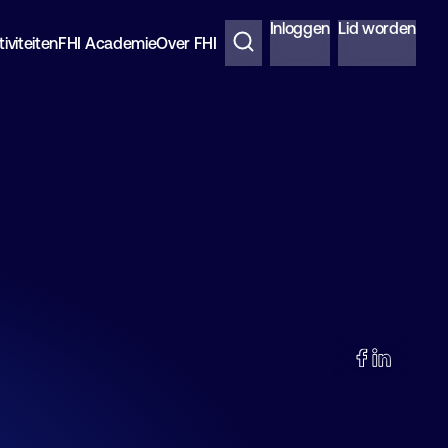
Inloggen
Lid worden
iviteiten
FHI Academie
Over FHI