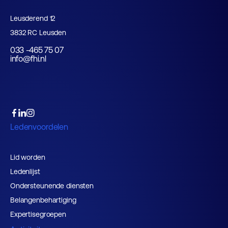
Leusderend 12
3832 RC Leusden
033 -465 75 07
info@fhi.nl
Ledenvoordelen
Lid worden
Ledenlijst
Ondersteunende diensten
Belangenbehartiging
Expertisegroepen