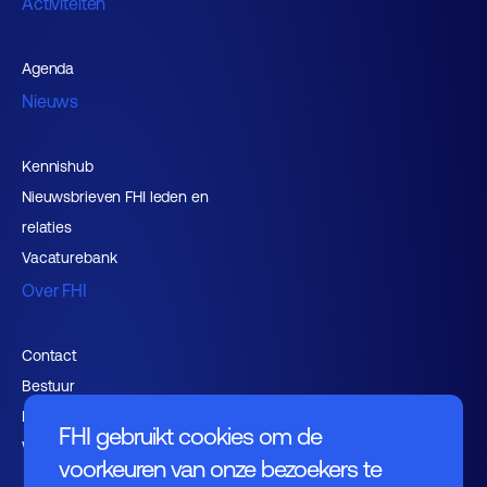
Activiteiten
Agenda
Nieuws
Kennishub
Nieuwsbrieven FHI leden en
relaties
Vacaturebank
Over FHI
Contact
Bestuur
Medewerkers
FHI gebruikt cookies om de
Werken bij FHI
voorkeuren van onze bezoekers te